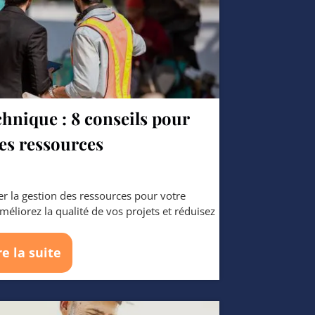
hnique : 8 conseils pour
des ressources
r la gestion des ressources pour votre
éliorez la qualité de vos projets et réduisez
re la suite