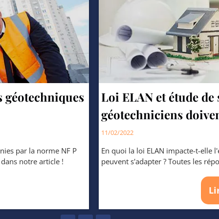
es géotechniques
Loi ELAN et étude de s
géotechniciens doiven
11/02/2022
inies par la norme NF P
En quoi la loi ELAN impacte-t-elle 
ions dans notre article !
peuvent s'adapter ? Toute
Li