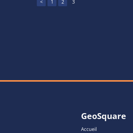
<
1
2
3
GeoSquare
Accueil