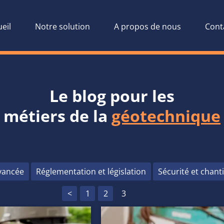
eil
Notre solution
A propos de nous
Cont
Le blog pour les
métiers de la
géotechnique
vancée
Réglementation et législation
Sécurité et chan
<
1
2
3