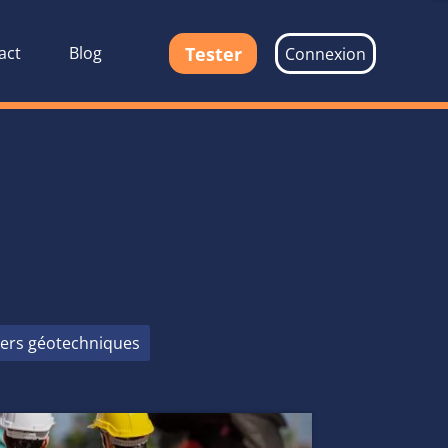
Tester
act
Blog
Connexion
tiers géotechniques