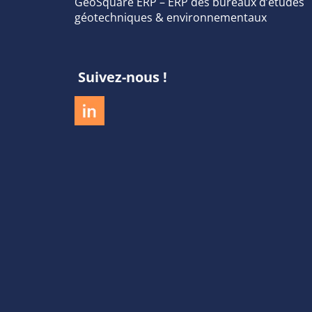
GeoSquare ERP – ERP des bureaux d’études
géotechniques & environnementaux
Suivez-nous !