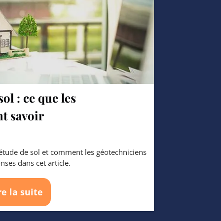
ol : ce que les
t savoir
l'étude de sol et comment les géotechniciens
s les réponses dans cet article.
re la suite