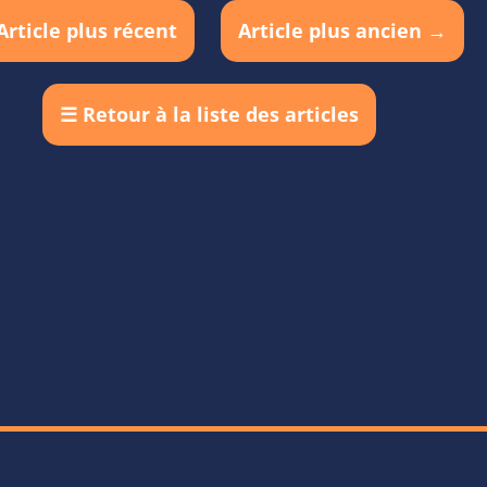
Article plus récent
Article plus ancien
→
☰
Retour à la liste des articles