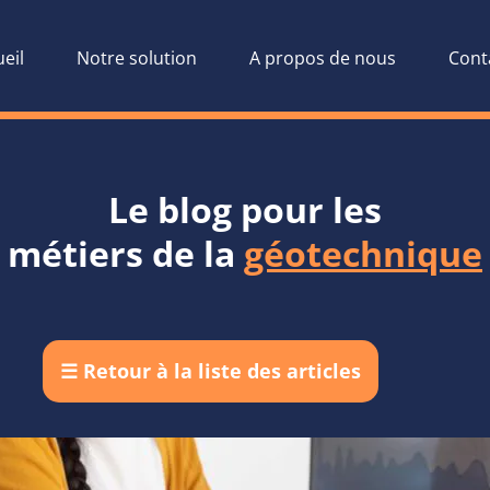
eil
Notre solution
A propos de nous
Cont
Le blog pour les
métiers de la
géotechnique
☰
Retour à la liste des articles