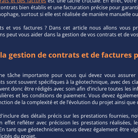
rats et des factures
est une tâche cruciale. En effet, votre
ntrats bien établis et une facturation précise pour garantir
nophage, surtout si elle est réalisée de manière manuelle ou
 et vos factures ? Dans cet article nous allons vous pr
 peut vous aider dans la gestion de vos contrats et de vos 
 la gestion de contrats et de factures 
une tâche importante pour vous qui devez vous assurer 
ts sont souvent spécifiques à la géotechnique, avec des cla
 doivent donc être rédigés avec soin afin d’inclure toutes le
iculières et les conditions de paiement. Vous devez égalemen
tion de la complexité et de l’évolution du projet ainsi que d
l d'inclure des détails précis sur les prestations fournies
n effet refléter avec précision les prestations réalisées, l
. En tant que géotechniciens, vous devez également être vig
icités du projet.